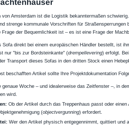
rachtenhäuser
ln von Amsterdam ist die Logistik bekanntermaßen schwieri
und strenge kommunale Vorschriften für Straßensperrungen 
e Frage der Bequemlichkeit ist – es ist eine Frage der Machb
Sofa direkt bei einem europäischen Händler bestellt, ist ih
t nur "bis zur Bordsteinkante" (
drempellevering
) erfolgt. B
er Transport dieses Sofas in den dritten Stock einen Hebep
t beschafften Artikel sollte Ihre Projektdokumentation Folg
 genaue Woche – und idealerweise das Zeitfenster –, in dem
fen wird.
en:
Ob der Artikel durch das Treppenhaus passt oder einen
bjektgenehmigung (
objectvergunning
) erfordert.
tei:
Wer den Artikel physisch entgegennimmt, quittiert und 