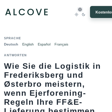
Kostenlo
SPRACHE
Deutsch
English
Español
Français
ANTWORTEN
Wie Sie die Logistik in
Frederiksberg und
Østerbro meistern,
wenn Ejerforening-
Regeln Ihre FF&E-
Lieferung bestimmen