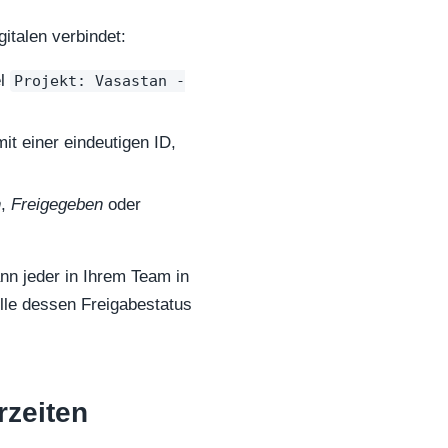
italen verbindet:
el
Projekt: Vasastan -
t einer eindeutigen ID,
n
,
Freigegeben
oder
ann jeder in Ihrem Team in
lle dessen Freigabestatus
rzeiten