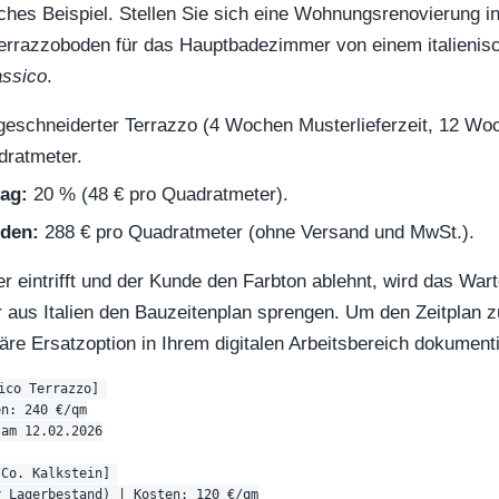
isches Beispiel. Stellen Sie sich eine Wohnungsrenovierung i
Terrazzoboden für das Hauptbadezimmer von einem italienis
assico
.
schneiderter Terrazzo (4 Wochen Musterlieferzeit, 12 Woch
dratmeter.
ag:
20 % (48 € pro Quadratmeter).
nden:
288 € pro Quadratmeter (ohne Versand und MwSt.).
eintrifft und der Kunde den Farbton ablehnt, wird das Wart
aus Italien den Bauzeitenplan sprengen. Um den Zeitplan 
re Ersatzoption in Ihrem digitalen Arbeitsbereich dokument
ico Terrazzo] 

n: 240 €/qm

am 12.02.2026

Co. Kalkstein] 

 Lagerbestand) | Kosten: 120 €/qm
