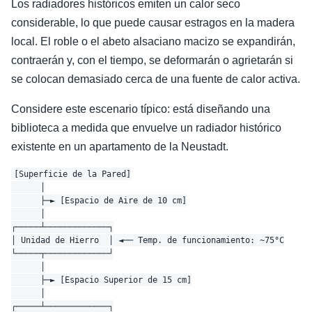
Los radiadores históricos emiten un calor seco
considerable, lo que puede causar estragos en la madera
local. El roble o el abeto alsaciano macizo se expandirán,
contraerán y, con el tiempo, se deformarán o agrietarán si
se colocan demasiado cerca de una fuente de calor activa.
Considere este escenario típico: está diseñando una
biblioteca a medida que envuelve un radiador histórico
existente en un apartamento de la Neustadt.
[Superficie de la Pared]

      │

      ├─► [Espacio de Aire de 10 cm]

      │

┌─────┴─────────────┐

│ Unidad de Hierro  │ ◄── Temp. de funcionamiento: ~75°C

└─────┬─────────────┘

      │

      ├─► [Espacio Superior de 15 cm]

      │

┌─────┴─────────────┐
