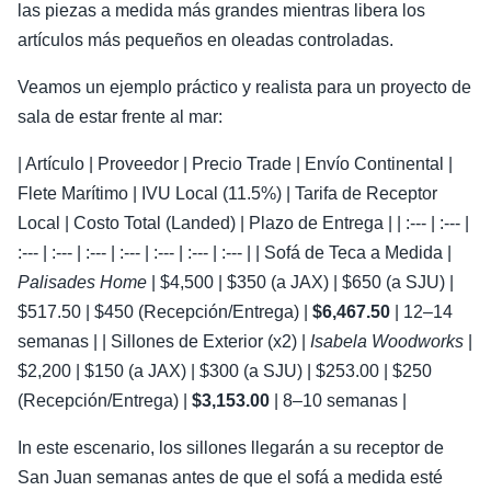
las piezas a medida más grandes mientras libera los
artículos más pequeños en oleadas controladas.
Veamos un ejemplo práctico y realista para un proyecto de
sala de estar frente al mar:
| Artículo | Proveedor | Precio Trade | Envío Continental |
Flete Marítimo | IVU Local (11.5%) | Tarifa de Receptor
Local | Costo Total (Landed) | Plazo de Entrega | | :--- | :--- |
:--- | :--- | :--- | :--- | :--- | :--- | :--- | | Sofá de Teca a Medida |
Palisades Home
| $4,500 | $350 (a JAX) | $650 (a SJU) |
$517.50 | $450 (Recepción/Entrega) |
$6,467.50
| 12–14
semanas | | Sillones de Exterior (x2) |
Isabela Woodworks
|
$2,200 | $150 (a JAX) | $300 (a SJU) | $253.00 | $250
(Recepción/Entrega) |
$3,153.00
| 8–10 semanas |
In este escenario, los sillones llegarán a su receptor de
San Juan semanas antes de que el sofá a medida esté