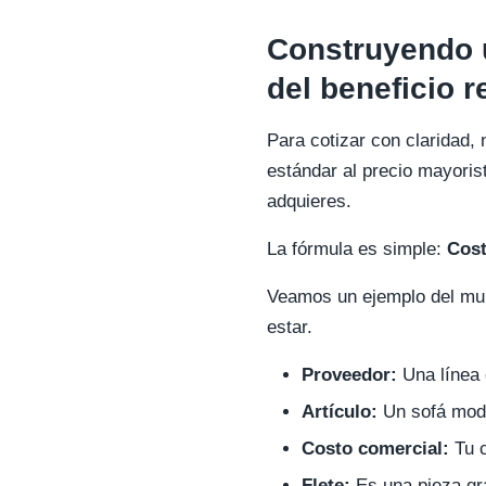
Construyendo 
del beneficio r
Para cotizar con claridad, 
estándar al precio mayoris
adquieres.
La fórmula es simple:
Cost
Veamos un ejemplo del mun
estar.
Proveedor:
Una línea 
Artículo:
Un sofá modu
Costo comercial:
Tu c
Flete:
Es una pieza gra