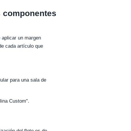
os componentes
e aplicar un margen
de cada artículo que
lar para una sala de
olina Custom".
zación del flete es de