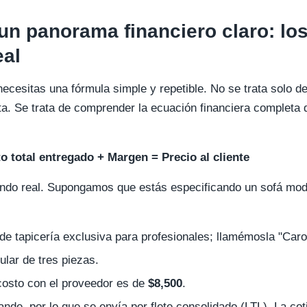
un panorama financiero claro: l
eal
necesitas una fórmula simple y repetible. No se trata solo d
ta. Se trata de comprender la ecuación financiera completa 
o total entregado + Margen = Precio al cliente
do real. Supongamos que estás especificando un sofá modu
de tapicería exclusiva para profesionales; llamémosla "Car
lar de tres piezas.
osto con el proveedor es de
$8,500
.
nde, por lo que se envía por flete consolidado (LTL). La coti