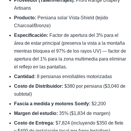
Proveedor (Taller/Herrajes):
Front Range Drapery
Artisans
Producto:
Persiana solar Vista-Shield (tejido
Charcoal/Bronze)
Especificación:
Factor de apertura del 3% para el
área de estar principal (preserva la vista a la montaña
mientras bloquea el 97% de los rayos UV) — factor de
apertura del 1% para la zona multimedia para eliminar
el reflejo en las pantallas.
Cantidad:
8 persianas enrollables motorizadas
Costo de Distribuidor:
$380 por persiana ($3,040 de
subtotal)
Fascia a medida y motores Somfy:
$2,200
Margen del estudio:
35% ($1,834 de margen)
Costo de Entrega:
$7,824 (incluyendo $350 de flete
y $400 de instalación local por Apex Installers)