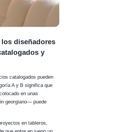
 los diseñadores
catalogados y
ficios catalogados pueden
oría A y B significa que
l colocado en unas
lón georgiano— puede
royectos en tableros,
de que entre en juego un