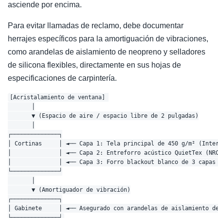
asciende por encima.
Para evitar llamadas de reclamo, debe documentar
herrajes específicos para la amortiguación de vibraciones,
como arandelas de aislamiento de neopreno y selladores
de silicona flexibles, directamente en sus hojas de
especificaciones de carpintería.
[Acristalamiento de ventana] 

       │

       ▼ (Espacio de aire / espacio libre de 2 pulgadas)

       │

┌──────────────┐

│ Cortinas     │ ◄── Capa 1: Tela principal de 450 g/m² (Inter
│              │ ◄── Capa 2: Entreforro acústico QuietTex (NRC
│              │ ◄── Capa 3: Forro blackout blanco de 3 capas 
└──────────────┘

       │

       ▼ (Amortiguador de vibración)

┌──────────────┐

│ Gabinete     │ ◄── Asegurado con arandelas de aislamiento de