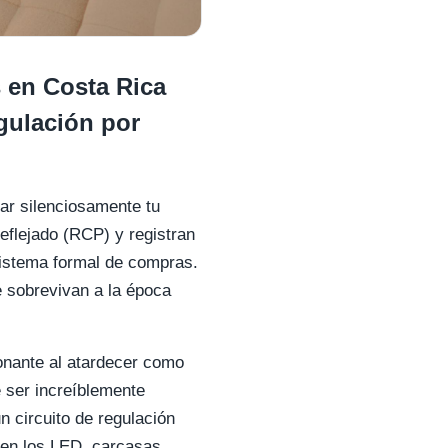
 en Costa Rica
egulación por
tar silenciosamente tu
eflejado (RCP) y registran
sistema formal de compras.
 sobrevivan a la época
onante al atardecer como
e ser increíblemente
un circuito de regulación
 en los LED, carcasas