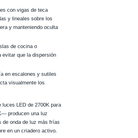
nes con vigas de teca
das y lineales sobre los
adera y manteniendo oculta
slas de cocina o
 evitar que la dispersión
ía en escalones y sutiles
ecta visualmente los
re luces LED de 2700K para
0K— producen una luz
s de onda de luz más frías
bre en un criadero activo.