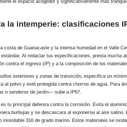
tiene el espacio acogedor y significativamente más tranquil
a la intemperie: clasificaciones I
e la costa de Guanacaste y la intensa humedad en el Valle C
 estándar. Al redactar tus especificaciones, presta mucha at
ón contra el ingreso (IP) y a la composición de los materiale
sillos exteriores y zonas de transición, especifica un míni
ca al polvo y esté protegida contra chorros de agua. Para á
s o senderos de jardín— sube a IP67.
es tu principal defensa contra la corrosión. Evita el alumin
enera burbujas y se descascara al exponerse al aire salino. 
o inoxidable 316 de grado marino. Estos materiales se oxida