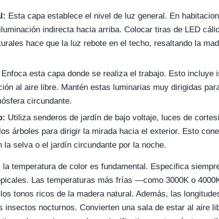
l:
Esta capa establece el nivel de luz general. En habitacio
luminación indirecta hacia arriba. Colocar tiras de LED cáli
cturales hace que la luz rebote en el techo, resaltando la m
Enfoca esta capa donde se realiza el trabajo. Esto incluye i
ión al aire libre. Mantén estas luminarias muy dirigidas para
mósfera circundante.
o:
Utiliza senderos de jardín de bajo voltaje, luces de cortes
os árboles para dirigir la mirada hacia el exterior. Esto con
 la selva o el jardín circundante por la noche.
, la temperatura de color es fundamental. Especifica siemp
ropicales. Las temperaturas más frías —como 3000K o 400
los tonos ricos de la madera natural. Además, las longitude
 insectos nocturnos. Convierten una sala de estar al aire li