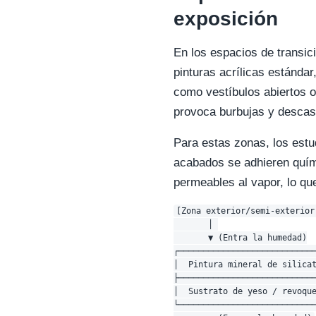
exposición
En los espacios de transic
pinturas acrílicas estándar
como vestíbulos abiertos o
provoca burbujas y descasc
Para estas zonas, los estu
acabados se adhieren quím
permeables al vapor, lo qu
[Zona exterior/semi-exterior]
       │ 

       ▼ (Entra la humedad)

┌────────────────────────────
│  Pintura mineral de silicat
├────────────────────────────
│  Sustrato de yeso / revoque
└────────────────────────────