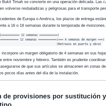
e Bukit Timah se convierte en una operación delicada. Las ca
n volverse resbaladizas y peligrosas para el transporte pe
ocedentes de Europa o América, los plazos de entrega está
ente a 16 o 18 semanas durante la temporada de monzones.
|=========== 12 semanas ===========|

=========== 12 semanas ===========|=== 4 semanas de margen ===|

 incorpore un margen obligatorio de 4 semanas en sus hoja
ue entre noviembre y febrero. También es prudente coordina
a asegurarse de que sus artículos se almacenen en zonas de
s pocos días antes del día de la instalación.
n de provisiones por sustitución 
tino