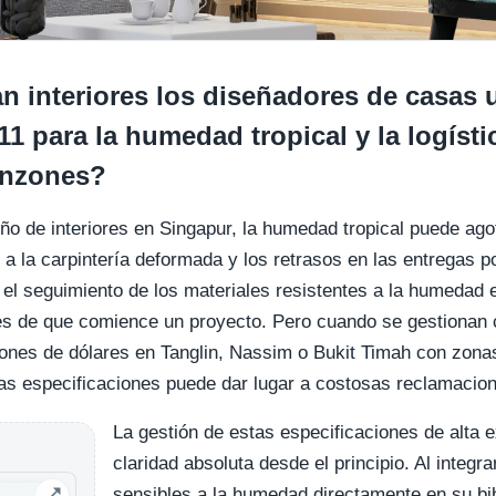
 interiores los diseñadores de casas u
 11 para la humedad tropical y la logísti
onzones?
seño de interiores en Singapur, la humedad tropical puede ag
a la carpintería deformada y los retrasos en las entregas 
n el seguimiento de los materiales resistentes a la humedad 
s de que comience un proyecto. Pero cuando se gestionan 
lones de dólares en Tanglin, Nassim o Bukit Timah con zonas d
 las especificaciones puede dar lugar a costosas reclamacion
La gestión de estas especificaciones de alta 
claridad absoluta desde el principio. Al integr
sensibles a la humedad directamente en su bi