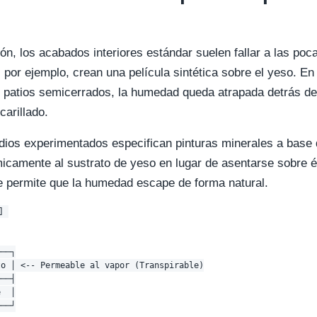
ión, los acabados interiores estándar suelen fallar a las po
, por ejemplo, crean una película sintética sobre el yeso. E
 patios semicerrados, la humedad queda atrapada detrás de 
arillado.
dios experimentados especifican pinturas minerales a base d
icamente al sustrato de yeso en lugar de asentarse sobre é
e permite que la humedad escape de forma natural.
 

──┐

o │ <-- Permeable al vapor (Transpirable)

──┤

  │

──┘
