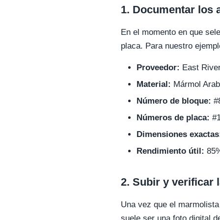
1. Documentar los a
En el momento en que selec
placa. Para nuestro ejempl
Proveedor:
East Rive
Material:
Mármol Arabe
Número de bloque:
#
Números de placa:
#1
Dimensiones exactas
Rendimiento útil:
85% 
2. Subir y verificar 
Una vez que el marmolista t
suele ser una foto digital 