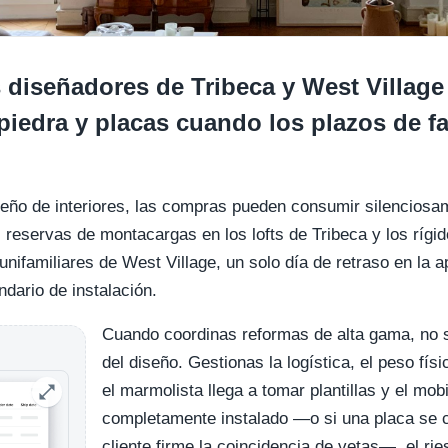
diseñadores de Tribeca y West Village 
iedra y placas cuando los plazos de f
iseño de interiores, las compras pueden consumir silenciosa
s reservas de montacargas en los lofts de Tribeca y los rígi
unifamiliares de West Village, un solo día de retraso en la 
ndario de instalación.
Cuando coordinas reformas de alta gama, no s
del diseño. Gestionas la logística, el peso fís
el marmolista llega a tomar plantillas y el mobi
completamente instalado —o si una placa se c
cliente firme la coincidencia de vetas—, el rie