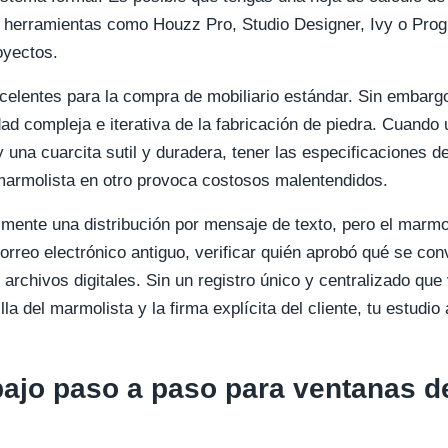
n herramientas como Houzz Pro, Studio Designer, Ivy o Prog
oyectos.
celentes para la compra de mobiliario estándar. Sin embar
idad compleja e iterativa de la fabricación de piedra. Cuando 
 una cuarcita sutil y duradera, tener las especificaciones d
marmolista en otro provoca costosos malentendidos.
lmente una distribución por mensaje de texto, pero el marmol
reo electrónico antiguo, verificar quién aprobó qué se conv
rchivos digitales. Sin un registro único y centralizado que v
illa del marmolista y la firma explícita del cliente, tu estudi
abajo paso a paso para ventanas d