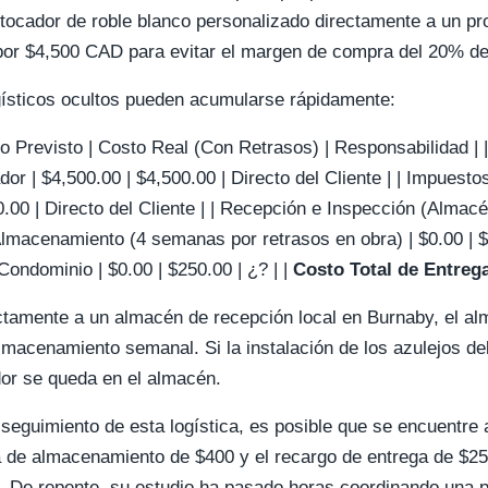
un tocador de roble blanco personalizado directamente a un
r $4,500 CAD para evitar el margen de compra del 20% de
gísticos ocultos pueden acumularse rápidamente:
revisto | Costo Real (Con Retrasos) | Responsabilidad | | :--- |
r | $4,500.00 | $4,500.00 | Directo del Cliente | | Impuesto
.00 | Directo del Cliente | | Recepción e Inspección (Almacé
 Almacenamiento (4 semanas por retrasos en obra) | $0.00 | $
ondominio | $0.00 | $250.00 | ¿? | |
Costo Total de Entreg
ectamente a un almacén de recepción local en Burnaby, el al
almacenamiento semanal. Si la instalación de los azulejos de
or se queda en el almacén.
 seguimiento de esta logística, es posible que se encuentre 
fa de almacenamiento de $400 y el recargo de entrega de $25
. De repente, su estudio ha pasado horas coordinando una 