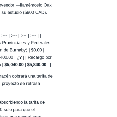
 proveedor —llamémoslo Oak
 su estudio ($900 CAD).
 :--- | :--- | :--- | |
s Provinciales y Federales
n de Burnaby) | $0.00 |
400.00 | ¿? | | Recargo por
a
|
$5,040.00
|
$5,840.00
| |
macén cobrará una tarifa de
l proyecto se retrasa
absorbiendo la tarifa de
0 solo para que el
pieza que generó cero