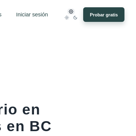
s
Iniciar sesión
Probar gratis
rio en
s en BC