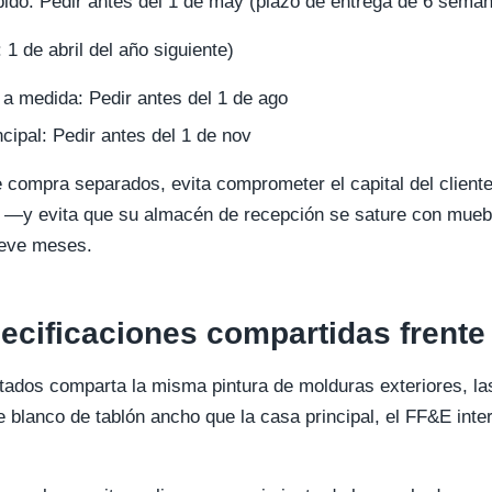
pido: Pedir antes del 1 de may (plazo de entrega de 6 sema
 1 de abril del año siguiente)
 a medida: Pedir antes del 1 de ago
ncipal: Pedir antes del 1 de nov
e compra separados, evita comprometer el capital del client
o —y evita que su almacén de recepción se sature con mueb
ueve meses.
ecificaciones compartidas frente
ados comparta la misma pintura de molduras exteriores, las
le blanco de tablón ancho que la casa principal, el FF&E int