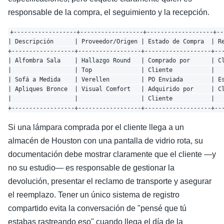
responsable de la compra, el seguimiento y la recepción.
+------------------+------------------+-------------------+--
| Descripción      | Proveedor/Origen | Estado de Compra  | Re
+------------------+------------------+-------------------+---
| Alfombra Sala    | Hallazgo Round   | Comprado por      | Cl
|                  | Top              | Cliente           |   
| Sofá a Medida    | Verellen         | PO Enviada        | Es
| Apliques Bronce  | Visual Comfort   | Adquirido por     | Cl
|                  |                  | Cliente           |   
Si una lámpara comprada por el cliente llega a un
almacén de Houston con una pantalla de vidrio rota, su
documentación debe mostrar claramente que el cliente —y
no su estudio— es responsable de gestionar la
devolución, presentar el reclamo de transporte y asegurar
el reemplazo. Tener un único sistema de registro
compartido evita la conversación de "pensé que tú
estabas rastreando eso" cuando llega el día de la