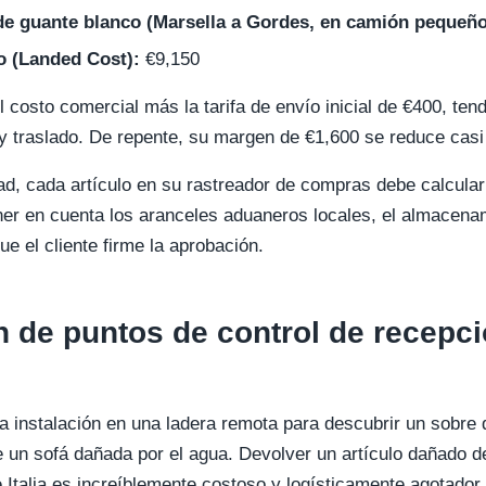
 de guante blanco (Marsella a Gordes, en camión pequeño
o (Landed Cost):
€9,150
 el costo comercial más la tarifa de envío inicial de €400, te
y traslado. De repente, su margen de €1,600 se reduce casi 
dad, cada artículo en su rastreador de compras debe calcular
r en cuenta los aranceles aduaneros locales, el almacenami
ue el cliente firme la aprobación.
de puntos de control de recepci
la instalación en una ladera remota para descubrir un sobr
de un sofá dañada por el agua. Devolver un artículo dañado 
e Italia es increíblemente costoso y logísticamente agotador.