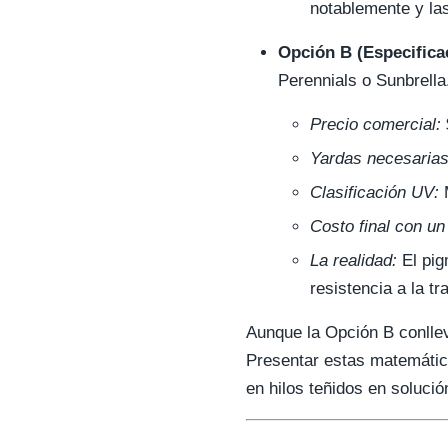
notablemente y la
Opción B (Especifica
Perennials o Sunbrella
Precio comercial:
Yardas necesarias
Clasificación UV:
M
Costo final con u
La realidad:
El pig
resistencia a la t
Aunque la Opción B conllev
Presentar estas matemática
en hilos teñidos en soluci