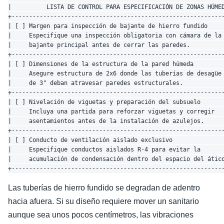
|          LISTA DE CONTROL PARA ESPECIFICACIÓN DE ZONAS HÚMED
+-------------------------------------------------------------
| [ ] Margen para inspección de bajante de hierro fundido     
|     Especifique una inspección obligatoria con cámara de la 
|     bajante principal antes de cerrar las paredes.          
+-------------------------------------------------------------
| [ ] Dimensiones de la estructura de la pared húmeda         
|     Asegure estructura de 2x6 donde las tuberías de desagüe 
|     de 3" deban atravesar paredes estructurales.            
+-------------------------------------------------------------
| [ ] Nivelación de viguetas y preparación del subsuelo       
|     Incluya una partida para reforzar viguetas y corregir   
|     asentamientos antes de la instalación de azulejos.      
+-------------------------------------------------------------
| [ ] Conducto de ventilación aislado exclusivo               
|     Especifique conductos aislados R-4 para evitar la       
|     acumulación de condensación dentro del espacio del ático
Las tuberías de hierro fundido se degradan de adentro
hacia afuera. Si su diseño requiere mover un sanitario
aunque sea unos pocos centímetros, las vibraciones