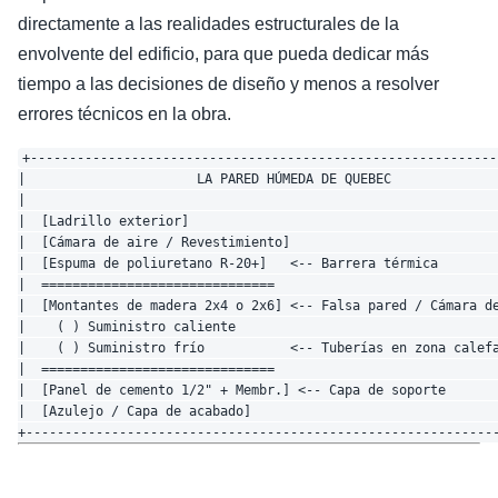
directamente a las realidades estructurales de la
envolvente del edificio, para que pueda dedicar más
tiempo a las decisiones de diseño y menos a resolver
errores técnicos en la obra.
+------------------------------------------------------------
|                      LA PARED HÚMEDA DE QUEBEC              
|                                                             
|  [Ladrillo exterior]                                        
|  [Cámara de aire / Revestimiento]                           
|  [Espuma de poliuretano R-20+]   <-- Barrera térmica        
|  ==============================                             
|  [Montantes de madera 2x4 o 2x6] <-- Falsa pared / Cámara de
|    ( ) Suministro caliente                                  
|    ( ) Suministro frío           <-- Tuberías en zona calefa
|  ==============================                             
|  [Panel de cemento 1/2" + Membr.] <-- Capa de soporte       
|  [Azulejo / Capa de acabado]                                