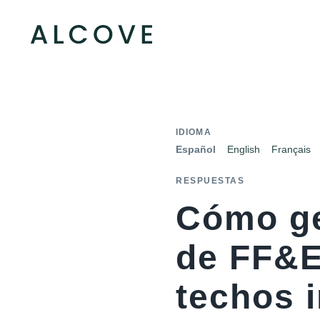
IDIOMA
Español
English
Français
RESPUESTAS
Cómo ge
de FF&E
techos i