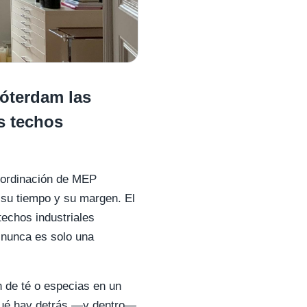
óterdam las
s techos
coordinación de MEP
 su tiempo y su margen. El
techos industriales
a nunca es solo una
n de té o especias en un
 qué hay detrás —y dentro—