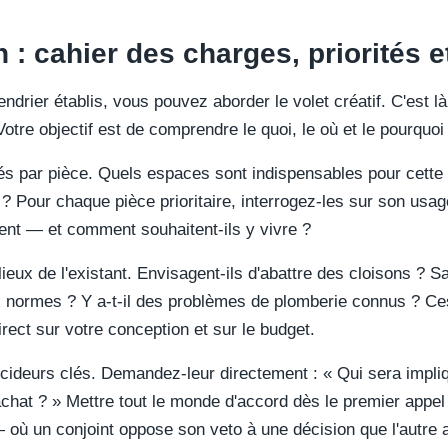
n : cahier des charges, priorités e
lendrier établis, vous pouvez aborder le volet créatif. C'est 
otre objectif est de comprendre le quoi, le où et le pourquoi 
s par pièce. Quels espaces sont indispensables pour cette 
 ? Pour chaque pièce prioritaire, interrogez-les sur son usa
ent — et comment souhaitent-ils y vivre ?
lieux de l'existant. Envisagent-ils d'abattre des cloisons ? Sa
ux normes ? Y a-t-il des problèmes de plomberie connus ? Ces
irect sur votre conception et sur le budget.
décideurs clés. Demandez-leur directement : « Qui sera impli
achat ? » Mettre tout le monde d'accord dès le premier appel
 où un conjoint oppose son veto à une décision que l'autre a