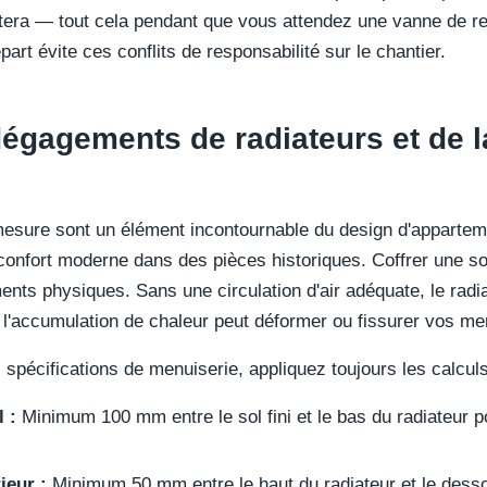
rêtera — tout cela pendant que vous attendez une vanne de
art évite ces conflits de responsabilité sur le chantier.
dégagements de radiateurs et de 
mesure sont un élément incontournable du design d'appartem
 le confort moderne dans des pièces historiques. Coffrer une s
ents physiques. Sans une circulation d'air adéquate, le radi
 l'accumulation de chaleur peut déformer ou fissurer vos m
 spécifications de menuiserie, appliquez toujours les calcul
 :
Minimum 100 mm entre le sol fini et le bas du radiateur pou
eur :
Minimum 50 mm entre le haut du radiateur et le desso