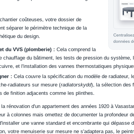
 chantier coûteuses, votre dossier de
ent séparer le périmètre technique de la
Centralisez
hétique du design.
données de
et du VVS (plomberie) :
Cela comprend la
e chauffage du bâtiment, les tests de pression du système, 
cuivre, et l'installation des vannes thermostatiques physique
gner :
Cela couvre la spécification du modèle de radiateur, 
che-radiateurs sur mesure (
radiatorskydd
), la sélection des 
s de finition adjacents comme les plinthes.
: la rénovation d'un appartement des années 1920 à Vasastan
eur à colonnes mais omettez de documenter la profondeur de
 d'installer une vanne standard et encombrante qui dépasse 
tion, votre menuiserie sur mesure ne s'adaptera pas, le peintr