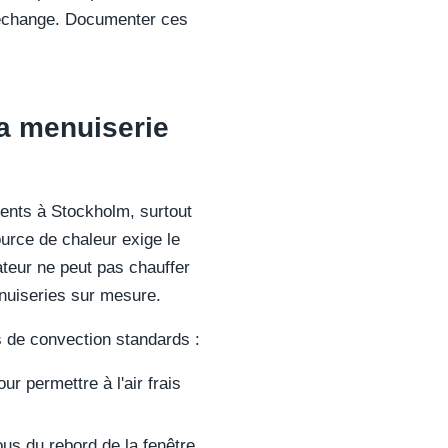
 rechange. Documenter ces
la menuiserie
ents à Stockholm, surtout
ource de chaleur exige le
ateur ne peut pas chauffer
enuiseries sur mesure.
s de convection standards :
r permettre à l'air frais
us du rebord de la fenêtre