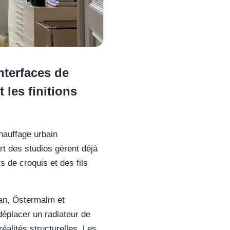
terfaces de
 les finitions
chauffage urbain
rt des studios gèrent déjà
s de croquis et des fils
tan, Östermalm et
placer un radiateur de
réalités structurelles. Les