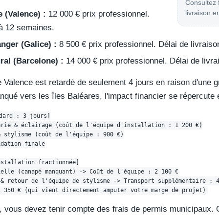
Consultez f
livraison e
 (Valence) :
12 000 € prix professionnel.
0 à 12 semaines.
anger (Galice) :
8 500 € prix professionnel. Délai de livrais
ral (Barcelone) :
14 000 € prix professionnel. Délai de livr
 Valence est retardé de seulement 4 jours en raison d'une g
nqué vers les îles Baléares, l'impact financier se répercute
dard : 3 jours]

rie & éclairage (coût de l'équipe d'installation : 1 200 €)

 stylisme (coût de l'équipe : 900 €)

dation finale

stallation fractionnée]

elle (canapé manquant) -> Coût de l'équipe : 2 100 €

& retour de l'équipe de stylisme -> Transport supplémentaire : 4
, vous devez tenir compte des frais de permis municipaux. 