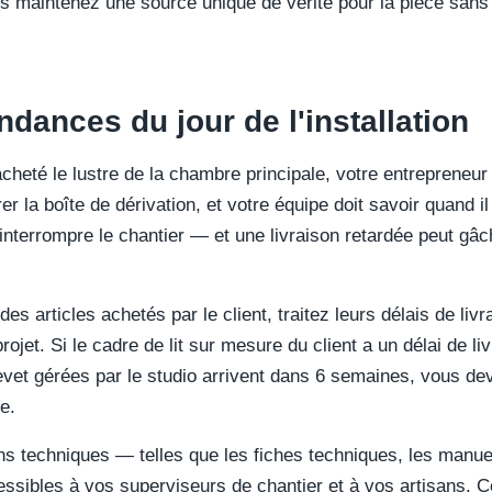
us maintenez une source unique de vérité pour la pièce san
dances du jour de l'installation
heté le lustre de la chambre principale, votre entrepreneur 
r la boîte de dérivation, et votre équipe doit savoir quand il
terrompre le chantier — et une livraison retardée peut gâche
s articles achetés par le client, traitez leurs délais de li
ojet. Si le cadre de lit sur mesure du client a un délai de l
vet gérées par le studio arrivent dans 6 semaines, vous de
e.
s techniques — telles que les fiches techniques, les manuels
sibles à vos superviseurs de chantier et à vos artisans. Ce