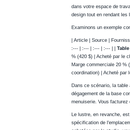
dans votre espace de travai
design tout en rendant les 
Examinons un exemple conc
| Article | Source | Fournisse
:--- | :--- | :--- | :--- | |
Table
% (420 $) | Acheté par le c
Marge commerciale 20 % (5
coordination) | Acheté par l
Dans ce scénario, la table
dégagement de la base corr
menuiserie. Vous facturez d
Le lustre, en revanche, est
spécification de l'emplace