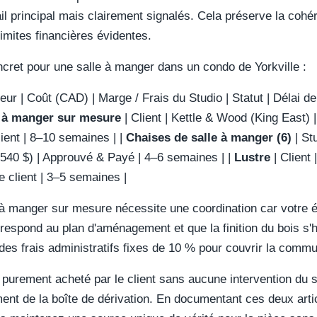
l principal mais clairement signalés. Cela préserve la cohér
limites financières évidentes.
ret pour une salle à manger dans un condo de Yorkville :
ur | Coût (CAD) | Marge / Frais du Studio | Statut | Délai de livr
 à manger sur mesure
| Client | Kettle & Wood (King East) 
lient | 8–10 semaines | |
Chaises de salle à manger (6)
| Stu
40 $) | Approuvé & Payé | 4–6 semaines | |
Lustre
| Client 
e client | 3–5 semaines |
 à manger sur mesure nécessite une coordination car votre é
espond au plan d'aménagement et que la finition du bois s'
es frais administratifs fixes de 10 % pour couvrir la commun
 purement acheté par le client sans aucune intervention du s
ment de la boîte de dérivation. En documentant ces deux art