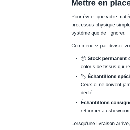
Mettre en plac
Pour éviter que votre maté
processus physique simple. 
système que de l'ignorer.
Commencez par diviser vos 
📦
Stock permanent d
coloris de tissus qui r
🏷️
Échantillons spéci
Ceux-ci ne doivent jam
dédié.
Échantillons consign
retourner au showroom 
Lorsqu'une livraison arriv