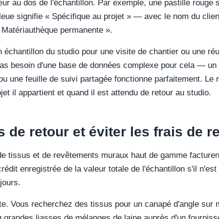
eur au dos de l'échantillon. Par exemple, une pastille rouge s
eue signifie « Spécifique au projet » — avec le nom du client
 « Matériauthèque permanente ».
n échantillon du studio pour une visite de chantier ou une réuni
z pas besoin d'une base de données complexe pour cela — un
u une feuille de suivi partagée fonctionne parfaitement. Le re
ojet il appartient et quand il est attendu de retour au studio.
s de retour et éviter les frais de 
tissus et de revêtements muraux haut de gamme facturent 
rédit enregistrée de la valeur totale de l'échantillon s'il n'e
jours.
ste. Vous recherchez des tissus pour un canapé d'angle sur
 grandes liasses de mélanges de laine auprès d'un fourn