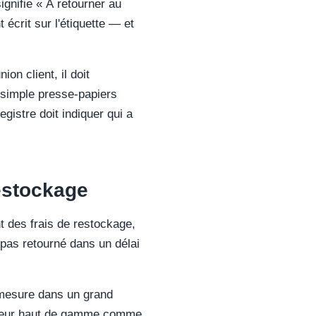
ignifie « À retourner au
 écrit sur l'étiquette — et
on client, il doit
 simple presse-papiers
gistre doit indiquer qui a
restockage
des frais de restockage,
st pas retourné dans un délai
 mesure dans un grand
isseur haut de gamme comme