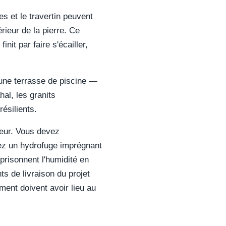
s et le travertin peuvent
érieur de la pierre. Ce
it par faire s'écailler,
 une terrasse de piscine —
al, les granits
ésilients.
cteur. Vous devez
iez un hydrofuge imprégnant
prisonnent l'humidité en
s de livraison du projet
ement doivent avoir lieu au