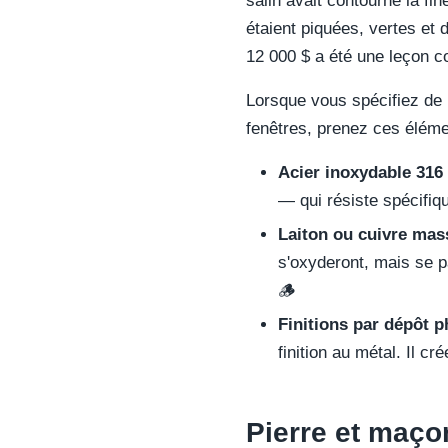
salin avait contourné la fi
étaient piquées, vertes et 
12 000 $ a été une leçon c
Lorsque vous spécifiez de l
fenêtres, prenez ces élém
Acier inoxydable 316 
— qui résiste spécifiq
Laiton ou cuivre mass
s'oxyderont, mais se pa
🪵
Finitions par dépôt 
finition au métal. Il c
Pierre et maçonn