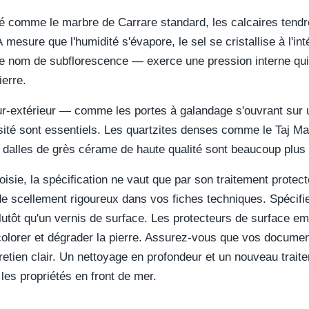
té comme le marbre de Carrare standard, les calcaires tendre
À mesure que l'humidité s'évapore, le sel se cristallise à l'int
nom de subflorescence — exerce une pression interne qui fin
ierre.
ieur-extérieur — comme les portes à galandage s'ouvrant sur
sité sont essentiels. Les quartzites denses comme le Taj Mah
 dalles de grès cérame de haute qualité sont beaucoup plus r
hoisie, la spécification ne vaut que par son traitement prote
e scellement rigoureux dans vos fiches techniques. Spécif
utôt qu'un vernis de surface. Les protecteurs de surface em
lorer et dégrader la pierre. Assurez-vous que vos document
tretien clair. Un nettoyage en profondeur et un nouveau trait
les propriétés en front de mer.