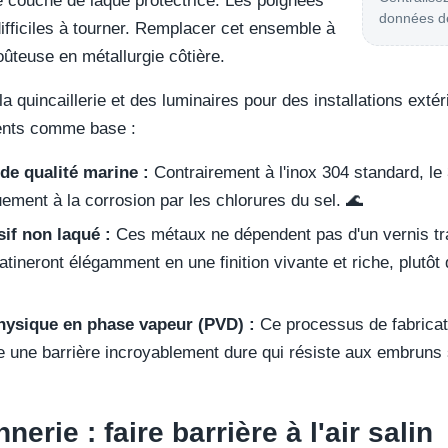
ne couche de laque protectrice. Les poignées
données de
difficiles à tourner. Remplacer cet ensemble à
oûteuse en métallurgie côtière.
a quincaillerie et des luminaires pour des installations exté
ents comme base :
de qualité marine :
Contrairement à l'inox 304 standard, le
uement à la corrosion par les chlorures du sel. 🌊
if non laqué :
Ces métaux ne dépendent pas d'un vernis tran
tineront élégamment en une finition vivante et riche, plutôt q
physique en phase vapeur (PVD) :
Ce processus de fabricati
rée une barrière incroyablement dure qui résiste aux embruns 
erie : faire barrière à l'air salin