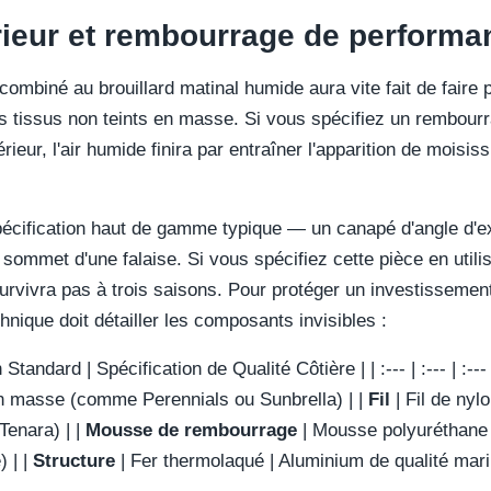
érieur et rembourrage de performa
ombiné au brouillard matinal humide aura vite fait de faire po
es tissus non teints en masse. Si vous spécifiez un rembourr
rieur, l'air humide finira par entraîner l'apparition de moisiss
écification haut de gamme typique — un canapé d'angle d'e
sommet d'une falaise. Si vous spécifiez cette pièce en util
 survivra pas à trois saisons. Pour protéger un investissemen
hnique doit détailler les composants invisibles :
tandard | Spécification de Qualité Côtière | | :--- | :--- | :--- 
 en masse (comme Perennials ou Sunbrella) | |
Fil
| Fil de nyl
enara) | |
Mousse de rembourrage
| Mousse polyuréthane 
) | |
Structure
| Fer thermolaqué | Aluminium de qualité mar