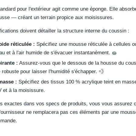
ndard pour l'extérieur agit comme une éponge. Elle absorbe 
 housse — créant un terrain propice aux moisissures.
ications doivent détailler la structure interne du coussin :
ide réticulée :
Spécifiez une mousse réticulée à cellules
au et à l'air humide de s'évacuer instantanément. 🧽
irante :
Assurez-vous que le dessous de la housse du cou
e robuste pour laisser l'humidité s'échapper. 💨
masse :
Spécifiez des tissus 100 % acrylique teint en masse,
V et à la moisissure.
es exactes dans vos specs de produits, vous vous assurez q
fournisseur ne remplacera pas ces éléments par une mousse
mmande.