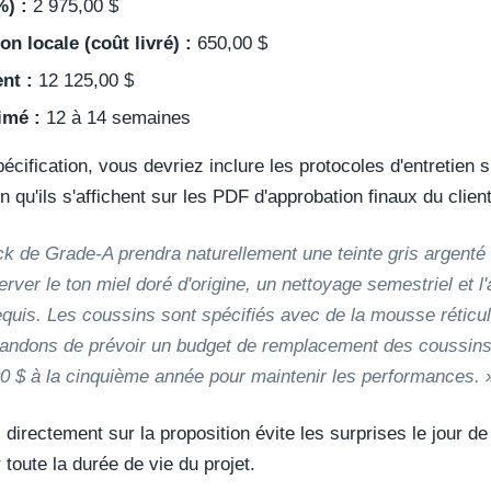
%) :
2 975,00 $
on locale (coût livré) :
650,00 $
ent :
12 125,00 $
imé :
12 à 14 semaines
cification, vous devriez inclure les protocoles d'entretien 
in qu'ils s'affichent sur les PDF d'approbation finaux du client
ck de Grade-A prendra naturellement une teinte gris argenté 
server le ton miel doré d'origine, un nettoyage semestriel et l
equis. Les coussins sont spécifiés avec de la mousse réticu
andons de prévoir un budget de remplacement des coussins
00 $ à la cinquième année pour maintenir les performances. 
 directement sur la proposition évite les surprises le jour de l
toute la durée de vie du projet.