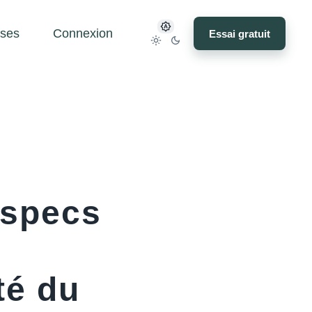
ses
Connexion
Essai gratuit
 specs
té du