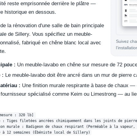
ité reste emprisonnée derrière le plâtre —
erre historique en dessous.
e la rénovation d'une salle de bain principale
le de Sillery. Vous spécifiez un meuble-
Suivez chaq
sonnalisé, fabriqué en chêne blanc local avec
l’installatio
te.
ipale :
Un meuble-lavabo en chêne sur mesure de 72 pouces
 :
Le meuble-lavabo doit être ancré dans un mur de pierre c
atériau :
Une finition murale respirante à base de chaux 
n fournisseur spécialisé comme Keim ou Limestrong — au lieu
mesure : 320 lb] 

 : Tiges filetées ancrées chimiquement dans les joints de pierre
on murale : Badigeon de chaux respirant (Perméable à la vapeur, 