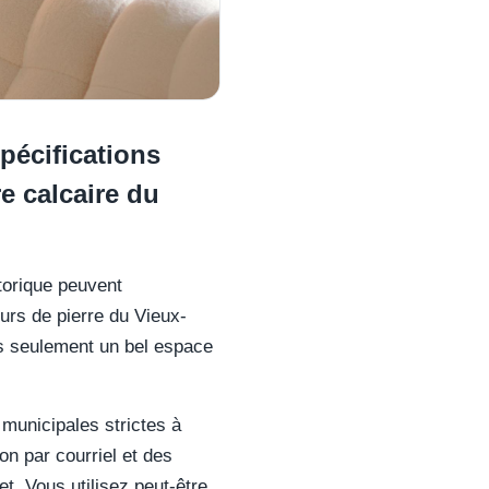
pécifications
e calcaire du
storique peuvent
murs de pierre du Vieux-
as seulement un bel espace
 municipales strictes à
on par courriel et des
et. Vous utilisez peut-être