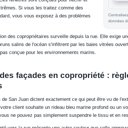
xtrêmes. Si vous les traitez comme des
Centralisez
andard, vous vous exposez à des problèmes
données de
n des copropriétaires surveille depuis la rue. Elle exige une
ns salins de l'océan s'infiltrent par les baies vitrées ouver
st pas conçue pour les environnements marins.
 des façades en copropriété : règ
s
 de San Juan dictent exactement ce qui peut être vu de l'ext
i votre client souhaite un rideau bleu marine profond ou un v
 vous ne pouvez pas simplement suspendre le tissu et en rest
ienté vers la rue présente une autre couleur que celle appro