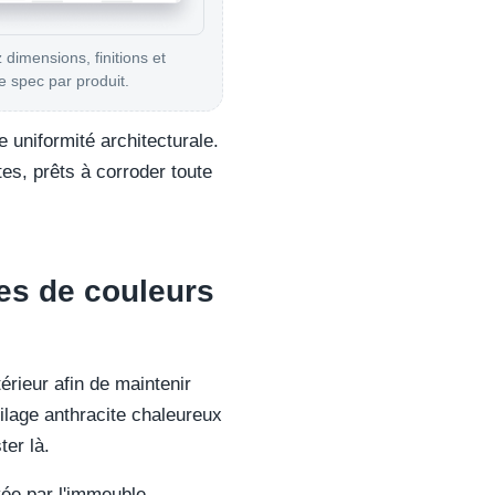
 dimensions, finitions et
 spec par produit.
 uniformité architecturale.
tes, prêts à corroder toute
les de couleurs
érieur afin de maintenir
oilage anthracite chaleureux
er là.
uvée par l'immeuble —