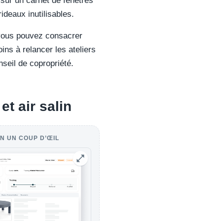
sur un carnet de fenêtres
rideaux inutilisables.
 vous pouvez consacrer
ns à relancer les ateliers
seil de copropriété.
et air salin
N UN COUP D’ŒIL