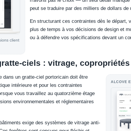
n'avons pas le choix — un seul détail manqué 
peut se traduire par des milliers de dollars de 
En structurant ces contraintes dès le départ,
plus de temps à vos décisions de design et moi
ou à défendre vos spécifications devant un con
sions client
ratte-ciels : vitrage, copropriétés 
 dans un gratte-ciel portoricain doit être
ALCOVE E
tique intérieure et pour les contraintes
orsque vous travaillez au quatorzième étage
essions environnementales et réglementaires
bâtiments exige des systèmes de vitrage anti-
 Ces fenêtres sont conçues pour fléchir et