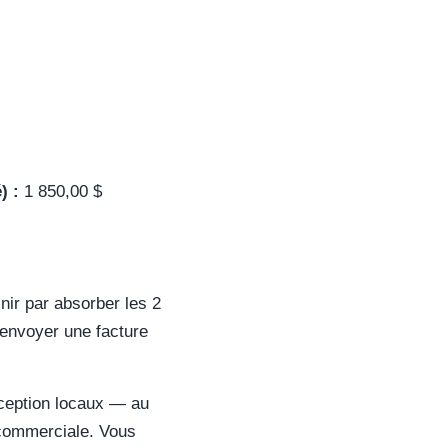
) :
1 850,00 $
inir par absorber les 2
z envoyer une facture
réception locaux — au
 commerciale. Vous