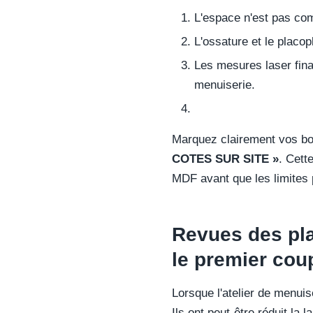
L'espace n'est pas co
L'ossature et le placop
Les mesures laser final
menuiserie.
Marquez clairement vos bo
COTES SUR SITE »
. Cett
MDF avant que les limites p
Revues des plan
le premier cou
Lorsque l'atelier de menuis
Ils ont peut-être réduit la