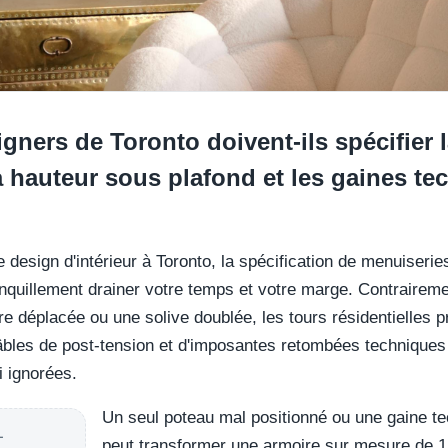
ners de Toronto doivent-ils spécifier 
 hauteur sous plafond et les gaines te
e design d'intérieur à Toronto, la spécification de menuiseri
nquillement drainer votre temps et votre marge. Contrairem
re déplacée ou une solive doublée, les tours résidentielles 
âbles de post-tension et d'imposantes retombées technique
i ignorées.
Un seul poteau mal positionné ou une gaine te
L
peut transformer une armoire sur mesure de 1