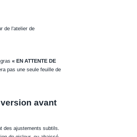
 de l'atelier de
 gras
« EN ATTENTE DE
era pas une seule feuille de
 version avant
nt des ajustements subtils.
tion de gicleur, ou abaissé