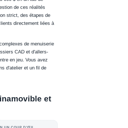
estion de ces réalités
ion strict, des étapes de
clients directement liées à
s complexes de menuiserie
ossiers CAD et d'allers-
entre en jeu. Vous avez
 d'atelier et un fil de
 inamovible et
N UN COUP D’ŒIL