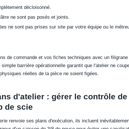
mplètement décloisonné.
lâtre ne sont pas posés et joints.
es ne sont pas prises sur site par votre équipe ou le métreur
ns de commande et vos fiches techniques avec un filigrane
e simple barrière opérationnelle garantit que l'atelier ne coup
hysiques réelles de la pièce ne soient figées.
s d'atelier : gérer le contrôle de
p de scie
erie renvoie ses plans d'exécution, ils incluent inévitableme
 largeur d'un caisson de 3/8 de pouce pour éviter une canalisa