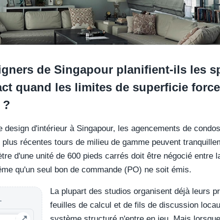
ners de Singapour planifient-ils les sp
 quand les limites de superficie force
 ?
de design d'intérieur à Singapour, les agencements de cond
s plus récentes tours de milieu de gamme peuvent tranquill
tre d'une unité de 600 pieds carrés doit être négocié entre 
même qu'un seul bon de commande (PO) ne soit émis.
La plupart des studios organisent déjà leurs pro
L
feuilles de calcul et de fils de discussion loca
système structuré n'entre en jeu. Mais lorsque