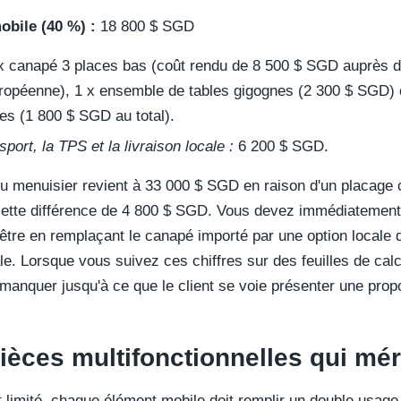
obile (40 %) :
18 800 $ SGD
x canapé 3 places bas (coût rendu de 8 500 $ SGD auprès 
ropéenne), 1 x ensemble de tables gigognes (2 300 $ SGD) e
es (1 800 $ SGD au total).
port, la TPS et la livraison locale :
6 200 $ SGD.
du menuisier revient à 33 000 $ SGD en raison d'un placag
ette différence de 4 800 $ SGD. Vous devez immédiatement 
être en remplaçant le canapé importé par une option locale 
e. Lorsque vous suivez ces chiffres sur des feuilles de calc
manquer jusqu'à ce que le client se voie présenter une prop
ièces multifonctionnelles qui mér
 limité, chaque élément mobile doit remplir un double usage.