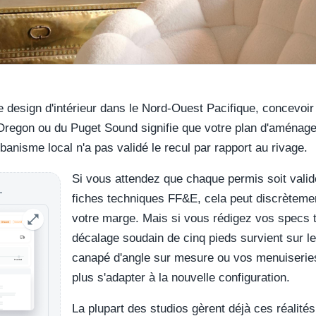
de design d'intérieur dans le Nord-Ouest Pacifique, concevoi
l'Oregon ou du Puget Sound signifie que votre plan d'aménag
rbanisme local n'a pas validé le recul par rapport au rivage.
Si vous attendez que chaque permis soit val
L
fiches techniques FF&E, cela peut discrètemen
votre marge. Mais si vous rédigez vos specs t
décalage soudain de cinq pieds survient sur l
canapé d'angle sur mesure ou vos menuiseries
plus s'adapter à la nouvelle configuration.
La plupart des studios gèrent déjà ces réalité