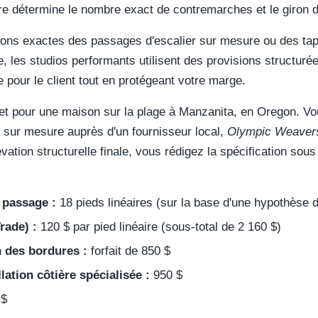
ure détermine le nombre exact de contremarches et le giron d
ions exactes des passages d'escalier sur mesure ou des tapi
e, les studios performants utilisent des provisions structur
e pour le client tout en protégeant votre marge.
t pour une maison sur la plage à Manzanita, en Oregon. Vou
e sur mesure auprès d'un fournisseur local,
Olympic Weaver
ation structurelle finale, vous rédigez la spécification sou
 passage :
18 pieds linéaires (sur la base d'une hypothèse
rade) :
120 $ par pied linéaire (sous-total de 2 160 $)
n des bordures :
forfait de 850 $
lation côtière spécialisée :
950 $
 $