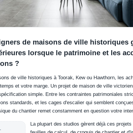
ners de maisons de ville historiques g
érieures lorsque le patrimoine et les acc
isons ?
ns de ville historiques à Toorak, Kew ou Hawthorn, les acha
 temps et votre marge. Un projet de maison de ville victorie
spécification simple. Entre les contraintes patrimoniales stri
xations standards, et les cages d'escalier qui semblent conçu
ique du chantier remet constamment en question votre inten
La plupart des studios gèrent déjà ces projet
L
feuilles de calcul, de croquis de chantier et d'i