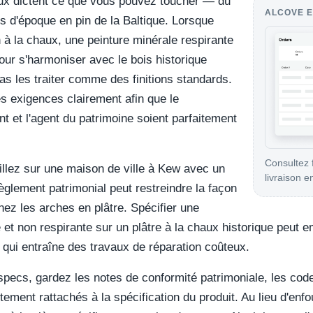
ux dictent ce que vous pouvez toucher — du
ALCOVE E
ts d'époque en pin de la Baltique. Lorsque
 à la chaux, une peinture minérale respirante
our s'harmoniser avec le bois historique
as les traiter comme des finitions standards.
 exigences clairement afin que le
nt et l'agent du patrimoine soient parfaitement
Consultez f
illez sur une maison de ville à Kew avec un
livraison e
 règlement patrimonial peut restreindre la façon
nez les arches en plâtre. Spécifier une
et non respirante sur un plâtre à la chaux historique peut e
qui entraîne des travaux de réparation coûteux.
pecs, gardez les notes de conformité patrimoniale, les code
ement rattachés à la spécification du produit. Au lieu d'enfo