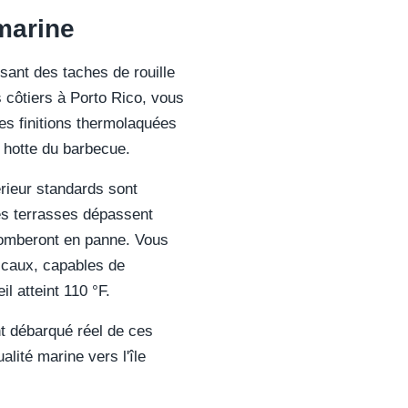
 marine
sant des taches de rouille
s côtiers à Porto Rico, vous
es finitions thermolaquées
 hotte du barbecue.
érieur standards sont
es terrasses dépassent
 tomberont en panne. Vous
picaux, capables de
l atteint 110 °F.
nt débarqué réel de ces
lité marine vers l'île