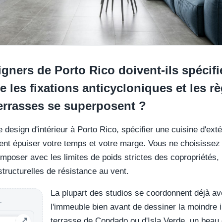
ners de Porto Rico doivent-ils spécifi
e les fixations anticycloniques et les r
errasses se superposent ?
e design d'intérieur à Porto Rico, spécifier une cuisine d'ext
ent épuiser votre temps et votre marge. Vous ne choisissez
oser avec les limites de poids strictes des copropriétés, l
 structurelles de résistance au vent.
La plupart des studios se coordonnent déjà ave
L
l'immeuble bien avant de dessiner la moindre 
terrasse de Condado ou d'Isla Verde, un beau