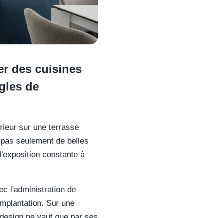
er des cuisines
ègles de
érieur sur une terrasse
 pas seulement de belles
'exposition constante à
c l'administration de
implantation. Sur une
 design ne vaut que par ses